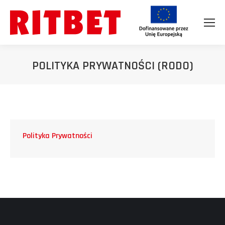
Search:
POLITYKA PRYWATNOŚCI (RODO)
You are here:
Polityka Prywatności