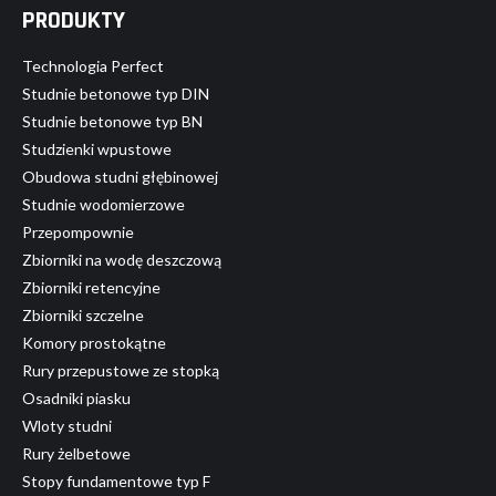
PRODUKTY
Technologia Perfect
Studnie betonowe typ DIN
Studnie betonowe typ BN
Studzienki wpustowe
Obudowa studni głębinowej
Studnie wodomierzowe
Przepompownie
Zbiorniki na wodę deszczową
Zbiorniki retencyjne
Zbiorniki szczelne
Komory prostokątne
Rury przepustowe ze stopką
Osadniki piasku
Wloty studni
Rury żelbetowe
Stopy fundamentowe typ F