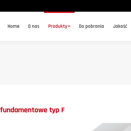
Home
O nas
Produkty
Do pobrania
Jakość
Home
O nas
Produkty
Do pobrania
Jakość
 fundamentowe typ F