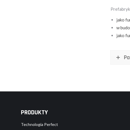
Prefabryk
jako f
w budo
jako f
Pa
PRODUKTY
Technologia Perfect