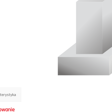
terystyka
owanie