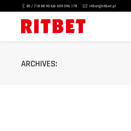
85 / 718 88 90 lub 609 096 178
ritbet@ritbet.pl
ARCHIVES:
Elle Tailor
Details